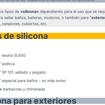
ios tipos de
«silicona»
dependiendo para el uso que se req
ara sellar baños, bañeras, inodoros, o también para
“exterio
 canalones, cubiertas, etc.
 de silicona
”
neutra SL650
”
acética
”
SP 101, sellado y pegado
”
especial para baños – no más moho
a»
barbacoas y chimeneas
ona para exteriores