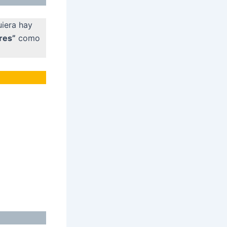
uiera hay
res”
como