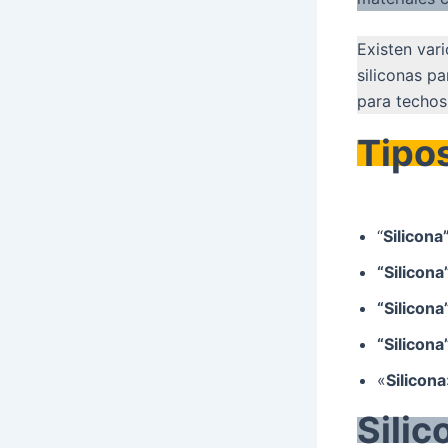
Existen var
siliconas p
para techos,
Tipos
“
Silicona
“Silicona
“Silicona
“Silicona
«
Silicon
Silic