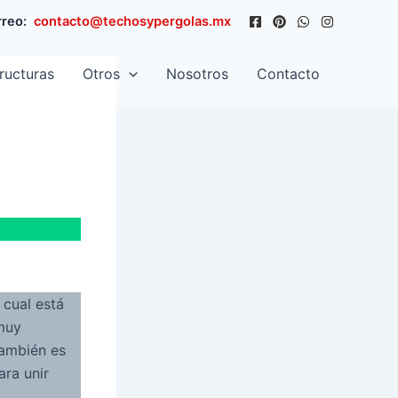
reo:
contacto@techosypergolas.mx
ructuras
Otros
Nosotros
Contacto
 cual está
muy
también es
ara unir