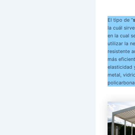
El tipo de “
la cuál sirv
en la cual 
utilizar la 
resistente a
más eficien
elasticidad
metal, vidri
policarbona