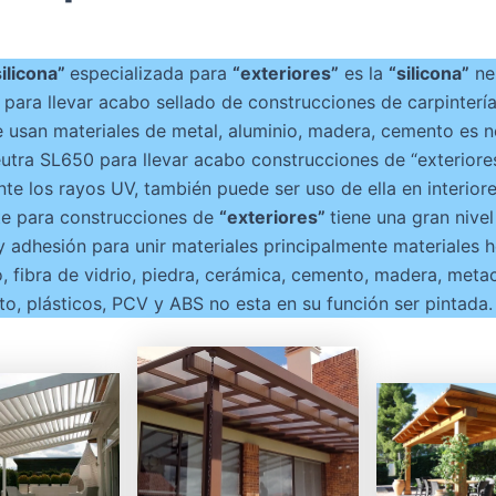
silicona”
especializada para
“exteriores”
es la
“silicona”
ne
e para llevar acabo sellado de construcciones de carpintería
se usan materiales de metal, aluminio, madera, cemento es 
neutra SL650 para llevar acabo construcciones de “exteriores
nte los rayos UV, también puede ser uso de ella en interior
te para construcciones de
“exteriores”
tiene una gran nivel
 y adhesión para unir materiales principalmente materiales 
o, fibra de vidrio, piedra, cerámica, cemento, madera, metac
to, plásticos, PCV y ABS no esta en su función ser pintada.