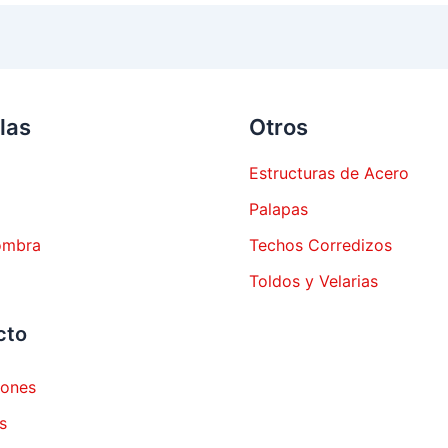
las
Otros
Estructuras de Acero
Palapas
ombra
Techos Corredizos
Toldos y Velarias
cto
iones
s