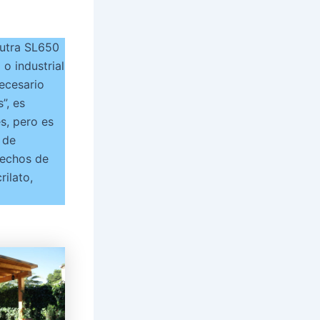
utra SL650
 o industrial
necesario
”, es
es, pero es
 de
hechos de
rilato,