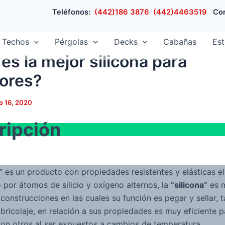
Teléfonos:
(442)186 3876
(442)4463519
Cor
Techos
Pérgolas
Decks
Cabañas
Est
es la mejor silicona para
iores?
io 16, 2020
ripción
”
es
un producto con propiedades resistentes y elásticas el
por átomos de silicio y oxígeno alternos, la
“silicona”
es 
 construcciones en las cuales su función es pegar y sellar, 
 bricolaje, en relación a sus propiedades es muy eficiente p
con otros al ser expuestos a cambios de temperatura.