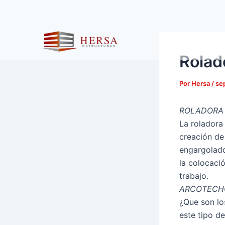
Ir
al
contenido
Rolad
Por
Hersa
/
se
ROLADORA 
La roladora
creación de
engargolado
la colocació
trabajo.
ARCOTECH
¿Que son lo
este tipo d