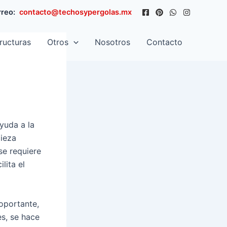
reo:
contacto@techosypergolas.mx
ructuras
Otros
Nosotros
Contacto
yuda a la
pieza
se requiere
lita el
oportante,
es, se hace