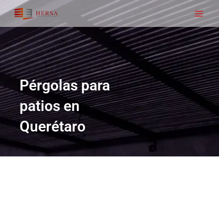
Ir
Main
al
Men
contenido
Pérgolas para
patios en
Querétaro