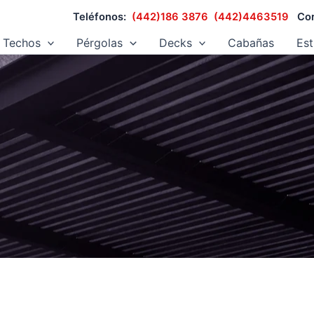
Teléfonos:
(442)186 3876
(442)4463519
Cor
Techos
Pérgolas
Decks
Cabañas
Est