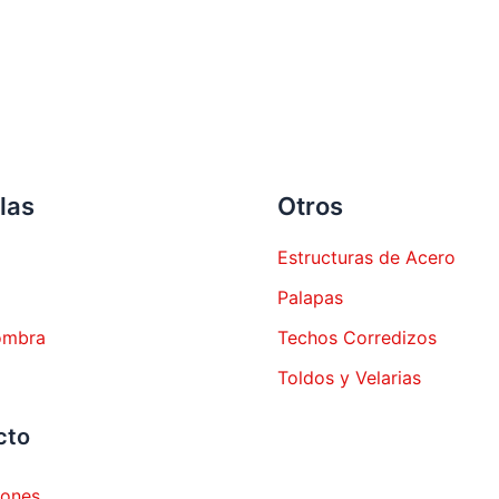
las
Otros
Estructuras de Acero
Palapas
ombra
Techos Corredizos
Toldos y Velarias
cto
iones