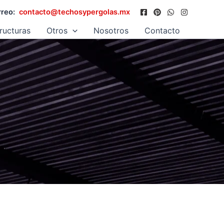
reo:
contacto@techosypergolas.mx
ructuras
Otros
Nosotros
Contacto