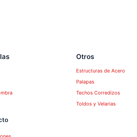
las
Otros
Estructuras de Acero
Palapas
ombra
Techos Corredizos
Toldos y Velarias
cto
iones