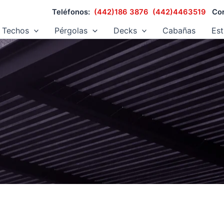
Teléfonos:
(442)186 3876
(442)4463519
Cor
Techos
Pérgolas
Decks
Cabañas
Est