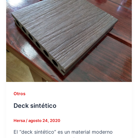
Otros
Deck sintético
Hersa
/
agosto 24, 2020
El “deck sintético” es un material moderno