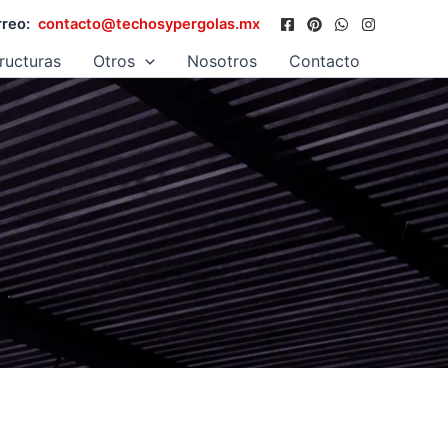
reo:
contacto@techosypergolas.mx
ructuras
Otros
Nosotros
Contacto