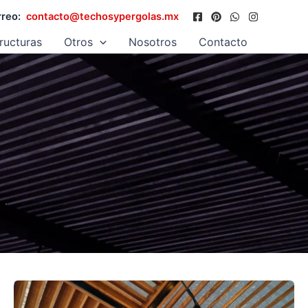
reo:
contacto@techosypergolas.mx
ructuras
Otros
Nosotros
Contacto