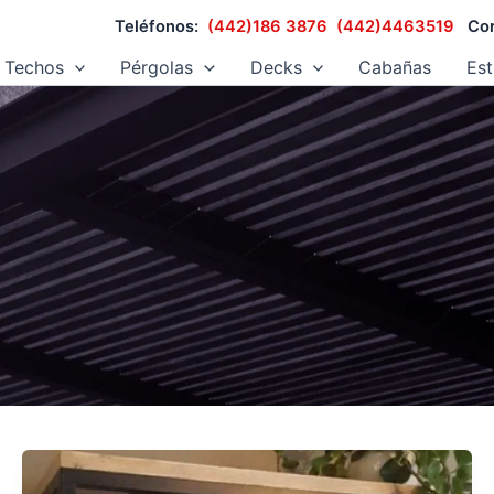
Teléfonos:
(442)186 3876
(442)4463519
Cor
Techos
Pérgolas
Decks
Cabañas
Est