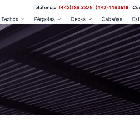
Teléfonos:
(442)186 3876
(442)4463519
Cor
Techos
Pérgolas
Decks
Cabañas
Est