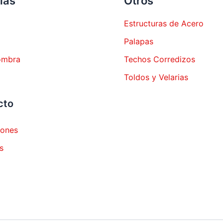
las
Otros
Estructuras de Acero
Palapas
ombra
Techos Corredizos
Toldos y Velarias
cto
iones
s