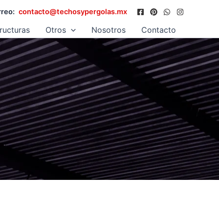
reo:
contacto@techosypergolas.mx
ructuras
Otros
Nosotros
Contacto