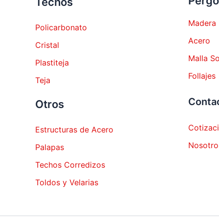
Pérgo
Techos
Madera
Policarbonato
Acero
Cristal
Malla S
Plastiteja
Follajes
Teja
Conta
Otros
Cotizac
Estructuras de Acero
Nosotro
Palapas
Techos Corredizos
Toldos y Velarias