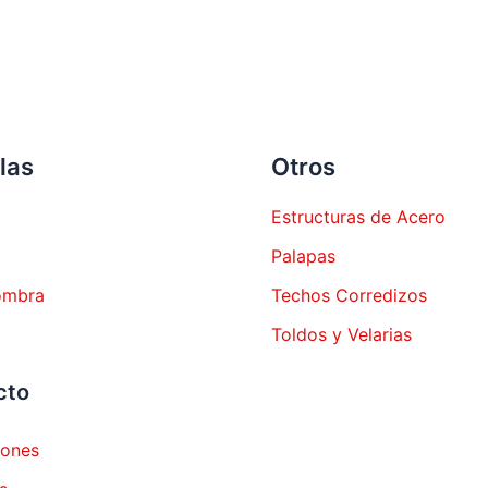
las
Otros
Estructuras de Acero
Palapas
ombra
Techos Corredizos
Toldos y Velarias
cto
iones