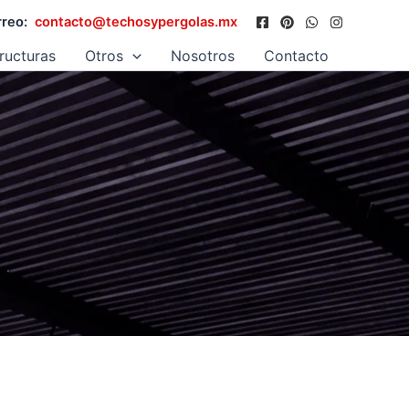
reo:
contacto@techosypergolas.mx
ructuras
Otros
Nosotros
Contacto