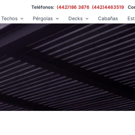
Teléfonos:
(442)186 3876
(442)4463519
Cor
Techos
Pérgolas
Decks
Cabañas
Est