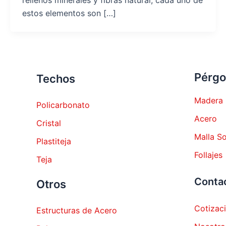
rellenos minerales y fibras natural, cada uno de
estos elementos son […]
Pérgo
Techos
Madera
Policarbonato
Acero
Cristal
Malla S
Plastiteja
Follajes
Teja
Conta
Otros
Cotizac
Estructuras de Acero