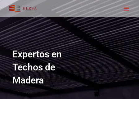
Ir
Main
al
Men
contenido
Expertos en
Techos de
Madera